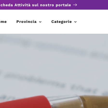
scheda Attività sul nostro portale
ome
Provincia
Categorie