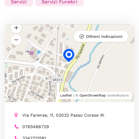
Servizi
Servizi Funebri
Ottieni indicazioni
Leaflet
| ©
OpenStreetMap
contributors
Via Farense, 11, 02032 Passo Corese RI
0765486729
3342712581