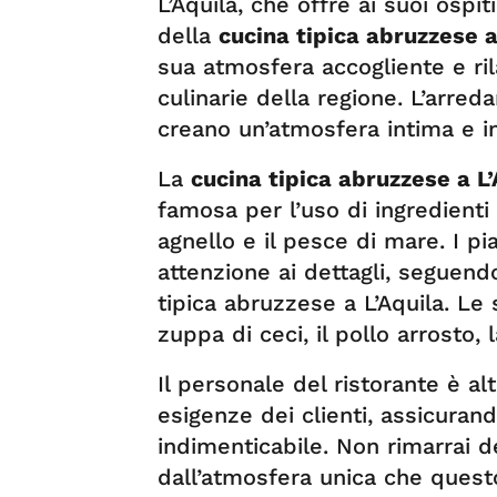
L’Aquila, che offre ai suoi ospi
della
cucina tipica abruzzese a
sua atmosfera accogliente e ril
culinarie della regione. L’arred
creano un’atmosfera intima e in
La
cucina tipica abruzzese a L
famosa per l’uso di ingredienti 
agnello e il pesce di mare. I pi
attenzione ai dettagli, seguendo
tipica abruzzese a L’Aquila. Le 
zuppa di ceci, il pollo arrosto, 
Il personale del ristorante è a
esigenze dei clienti, assicuran
indimenticabile. Non rimarrai d
dall’atmosfera unica che questo