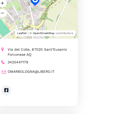
Leaflet
| ©
OpenStreetMap
contributors
Via del Colle, 67020 Sant’Eusanio
Forconese AQ
3420447179
OMARBOLOGNA@LIBERO.IT