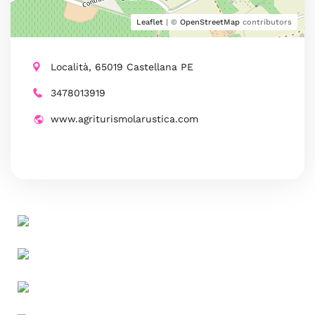
Leaflet
| ©
OpenStreetMap
contributors
Località, 65019 Castellana PE
3478013919
www.agriturismolarustica.com