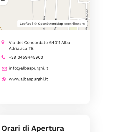
Leaflet
| ©
OpenStreetMap
contributors
Via del Concordato 64011 Alba
Adriatica TE
+39 3459445903
info@albaspurghi.it
www.albaspurghi.it
Orari di Apertura