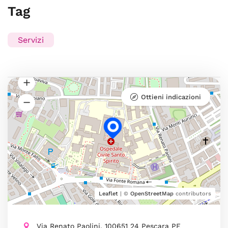
Tag
Servizi
Ottieni indicazioni
Leaflet
| ©
OpenStreetMap
contributors
Via Renato Paolini, 100651 24 Pescara PE