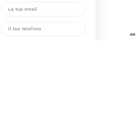
Dichiaro di aver preso visione
dell’Informativa sul trattamento
dei dati personali presente al
seguente
link
ai sensi degli artt. 13
e 14 del GDPR ed esprimo il mio
consenso esplicito, libero ed
informato al trattamento dei miei
dati personali.