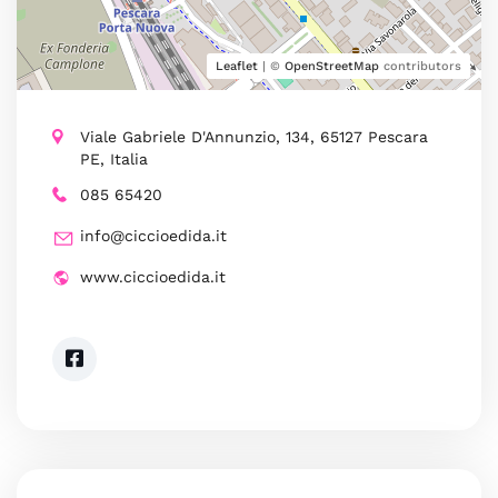
Leaflet
| ©
OpenStreetMap
contributors
Viale Gabriele D'Annunzio, 134, 65127 Pescara
PE, Italia
085 65420
info@ciccioedida.it
www.ciccioedida.it