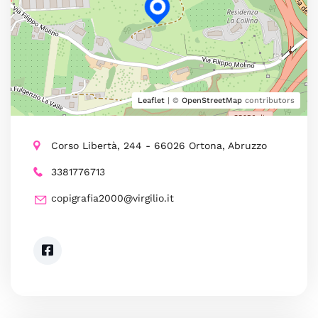
Leaflet
| ©
OpenStreetMap
contributors
Corso Libertà, 244 - 66026 Ortona, Abruzzo
3381776713
copigrafia2000@virgilio.it