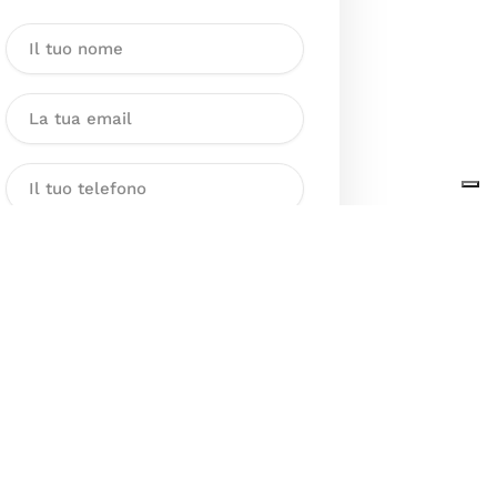
Dichiaro di aver preso visione
dell’Informativa sul trattamento
dei dati personali presente al
seguente
link
ai sensi degli artt. 13
e 14 del GDPR ed esprimo il mio