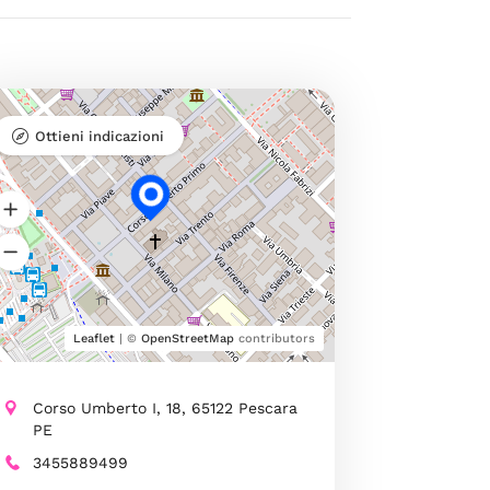
Ottieni indicazioni
Leaflet
| ©
OpenStreetMap
contributors
Corso Umberto I, 18, 65122 Pescara
PE
3455889499