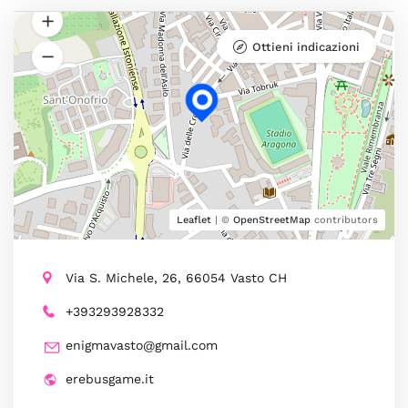
Ottieni indicazioni
Leaflet
| ©
OpenStreetMap
contributors
Via S. Michele, 26, 66054 Vasto CH
+393293928332
enigmavasto@gmail.com
erebusgame.it