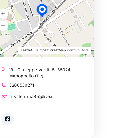
Leaflet
| ©
OpenStreetMap
contributors
Via Giuseppe Verdi, 5, 65024
Manoppello (Pe)
3280530271
m.valentina85@live.it