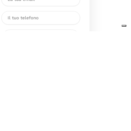
Dichiaro di aver preso visione
dell’Informativa sul trattamento
dei dati personali presente al
seguente
link
ai sensi degli artt. 13
e 14 del GDPR ed esprimo il mio
consenso esplicito, libero ed
informato al trattamento dei miei
dati personali.