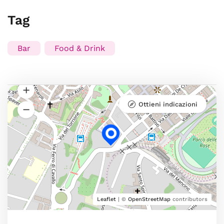
Tag
Bar
Food & Drink
Ottieni indicazioni
Leaflet
| ©
OpenStreetMap
contributors