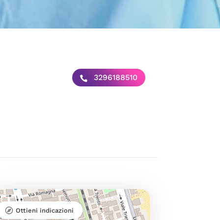
3296188510
Ottieni indicazioni