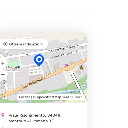
Ottieni indicazioni
Leaflet
| ©
OpenStreetMap
contributors
Viale Risorgimento, 64046
Montorio Al Vomano TE