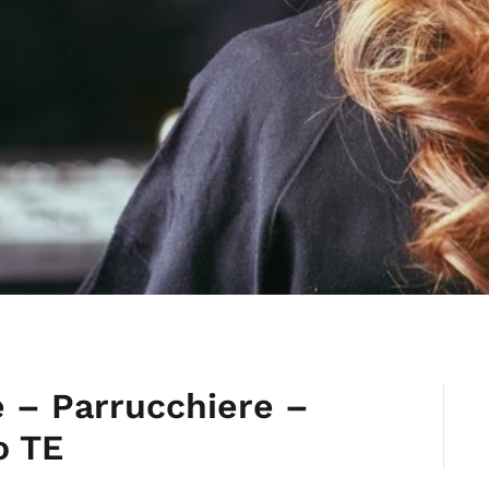
e – Parrucchiere –
o TE