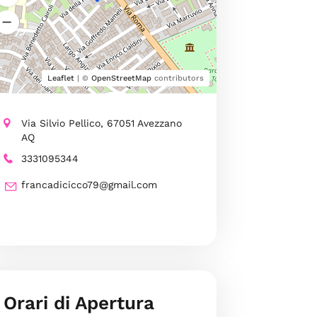
Leaflet
| ©
OpenStreetMap
contributors
Via Silvio Pellico, 67051 Avezzano
AQ
3331095344
francadicicco79@gmail.com
Orari di Apertura