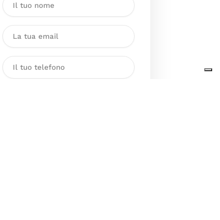
Dichiaro di aver preso visione
dell’Informativa sul trattamento
dei dati personali presente al
seguente
link
ai sensi degli artt. 13
e 14 del GDPR ed esprimo il mio
consenso esplicito, libero ed