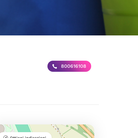
800616108
Ottieni indicazioni