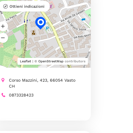
Ottieni indicazioni
Leaflet
| ©
OpenStreetMap
contributors
Corso Mazzini, 423, 66054 Vasto
CH
0873328423