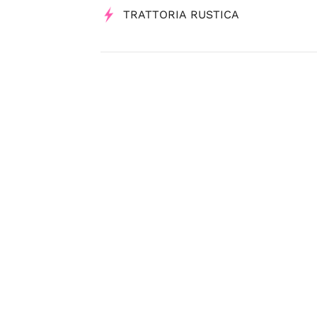
TRATTORIA RUSTICA
Tag
Servizi
L'Abruzzo Shopping è un servizio di
USB S.p.A. - Società