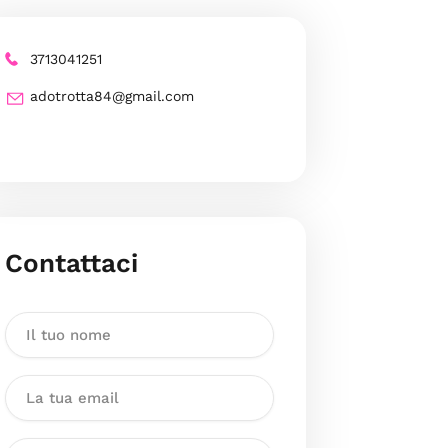
3713041251
adotrotta84@gmail.com
Contattaci