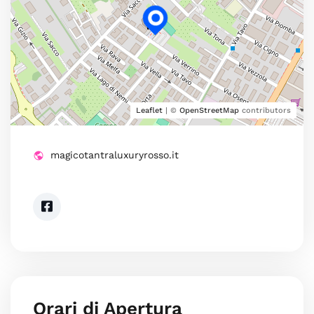
Leaflet
| ©
OpenStreetMap
contributors
magicotantraluxuryrosso.it
Orari di Apertura