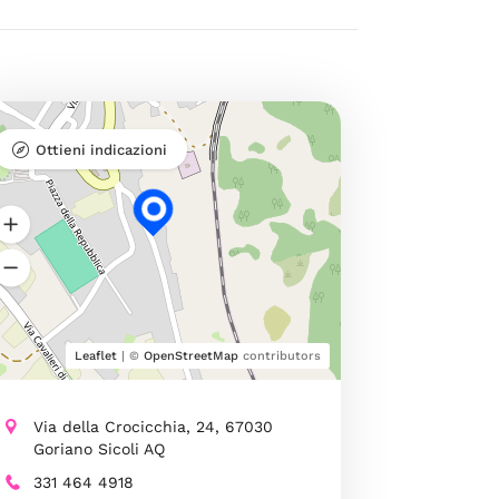
Ottieni indicazioni
Leaflet
| ©
OpenStreetMap
contributors
Via della Crocicchia, 24, 67030
Goriano Sicoli AQ
331 464 4918