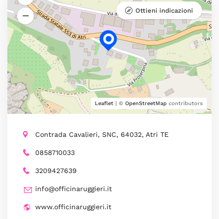
Ottieni indicazioni
Leaflet
| ©
OpenStreetMap
contributors
Contrada Cavalieri, SNC, 64032, Atri TE
0858710033
3209427639
info@officinaruggieri.it
www.officinaruggieri.it