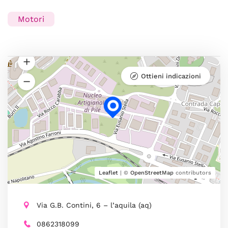
Motori
Ottieni indicazioni
Leaflet
| ©
OpenStreetMap
contributors
Via G.B. Contini, 6 – l’aquila (aq)
0862318099