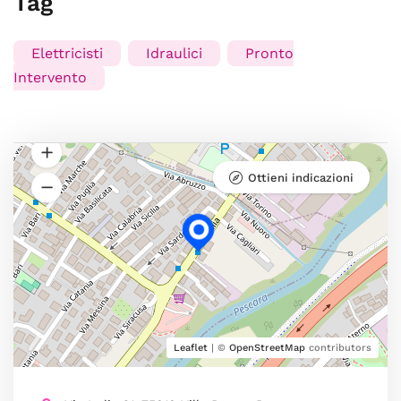
Tag
Elettricisti
Idraulici
Pronto
Intervento
Ottieni indicazioni
Leaflet
| ©
OpenStreetMap
contributors