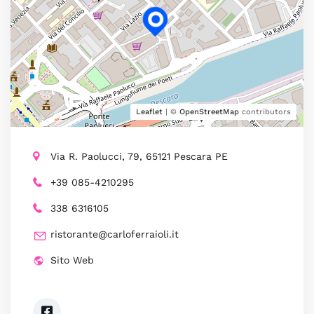
Leaflet
| ©
OpenStreetMap
contributors
Via R. Paolucci, 79, 65121 Pescara PE
+39 085-4210295
338 6316105
ristorante@carloferraioli.it
Sito Web