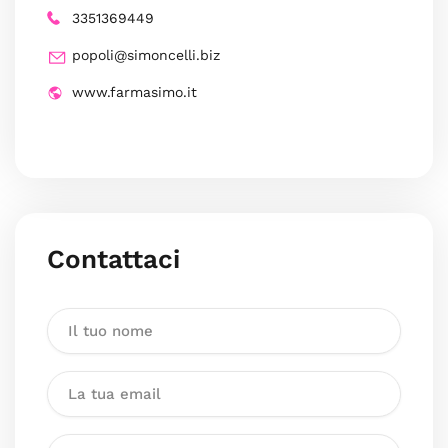
3351369449
popoli@simoncelli.biz
www.farmasimo.it
Contattaci