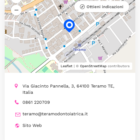
Ottieni indicazioni
Leaflet
| ©
OpenStreetMap
contributors
Via Giacinto Pannella, 3, 64100 Teramo TE,
Italia
0861 220709
teramo@teramodontoiatrica.it
Sito Web