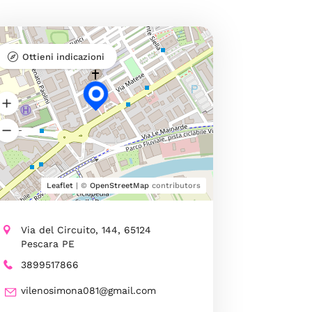
Ottieni indicazioni
Leaflet
| ©
OpenStreetMap
contributors
Via del Circuito, 144, 65124
Pescara PE
3899517866
vilenosimona081@gmail.com