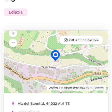
Edilizia
Ottieni indicazioni
Leaflet
| ©
OpenStreetMap
contributors
via dei Sannitti, 64032 Atri TE