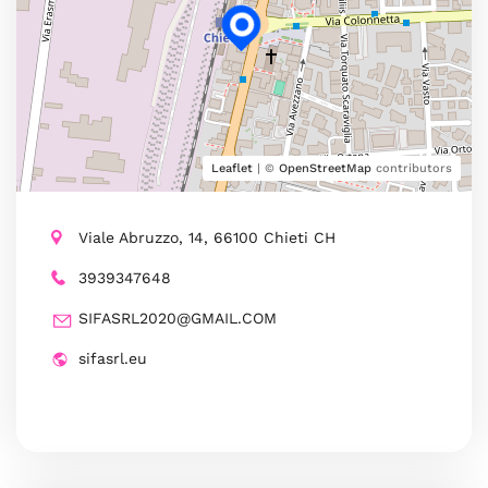
Leaflet
| ©
OpenStreetMap
contributors
Viale Abruzzo, 14, 66100 Chieti CH
3939347648
SIFASRL2020@GMAIL.COM
sifasrl.eu