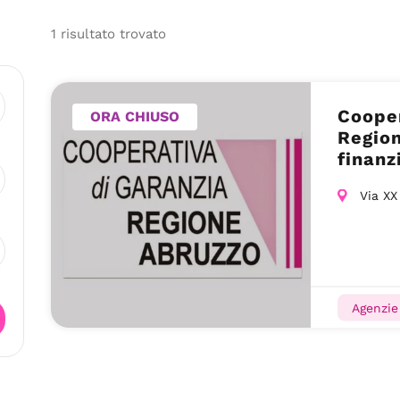
1
risultato
trovato
Cooper
ORA CHIUSO
Regio
finanz
L’Aqui
Via XX
Agenzie