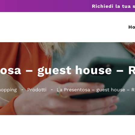
Richiedi la tua 
H
osa – guest house – R
hopping
Prodotti
La Presentosa – guest house – Ri