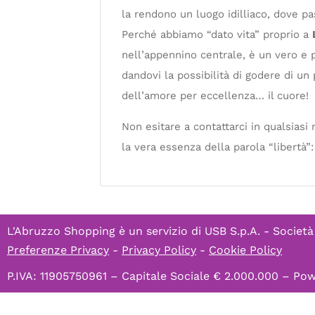
la rendono un luogo idilliaco, dove p
Perché abbiamo “dato vita” proprio a
nell’appennino centrale, è un vero e p
dandovi la possibilità di godere di un
dell’amore per eccellenza… il cuore!
Non esitare a contattarci in qualsias
la vera essenza della parola “libertà”
L'Abruzzo Shopping è un servizio di
USB S.p.A. - Società
Preferenze Privacy
-
Privacy Policy
-
Cookie Policy
P.IVA: 11905750961 – Capitale Sociale € 2.000.000 – P