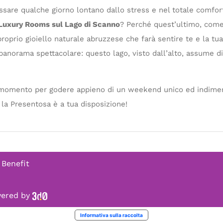
assare qualche giorno lontano dallo stress e nel totale comfor
Luxury Rooms sul Lago di Scanno
? Perché quest’ultimo, com
roprio gioiello naturale abruzzese che farà sentire te e la tu
 panorama spettacolare: questo lago, visto dall’alto, assume d
i momento per godere appieno di un weekend unico ed indiment
: la Presentosa è a tua disposizione!
 Benefit
owered by
Informativa sulla raccolta