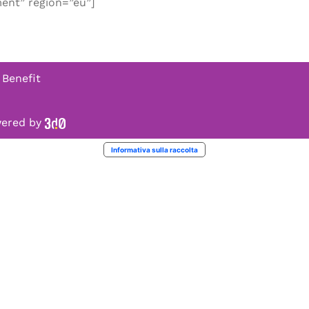
ent” region=”eu”]
 Benefit
owered by
Informativa sulla raccolta