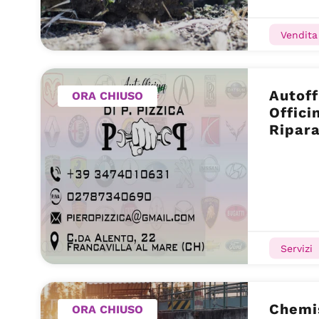
Vendita
Autoff
ORA CHIUSO
Offici
Ripara
al Mar
Servizi
Chemi
ORA CHIUSO