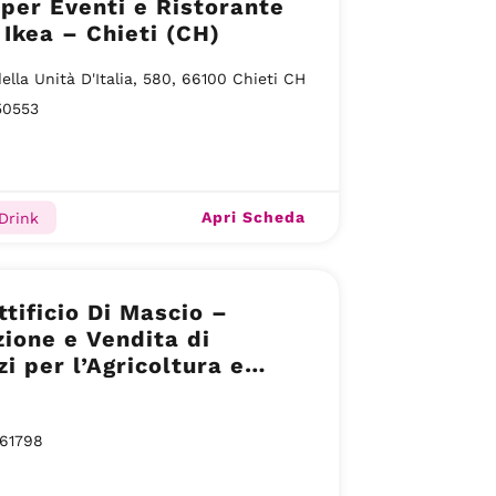
per Eventi e Ristorante
 Ikea – Chieti (CH)
della Unità D'Italia, 580, 66100 Chieti CH
50553
Apri Scheda
Drink
tificio Di Mascio –
ione e Vendita di
zi per l’Agricoltura e
te per il Terreno –
a (CH)
61798