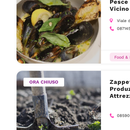
Pesce 
Vicino
Viale 
08714
Food & 
Zappet
ORA CHIUSO
Produz
Attrez
Zappet
Orton
08590