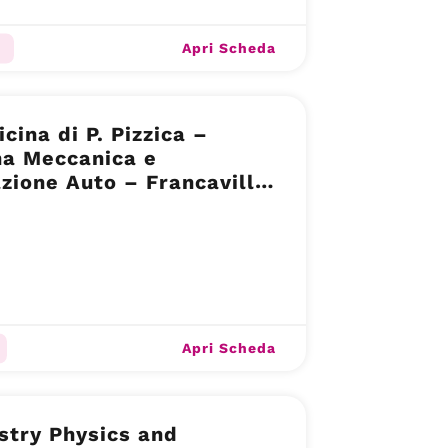
Apri Scheda
icina di P. Pizzica –
na Meccanica e
zione Auto – Francavilla
e (CH)
Apri Scheda
stry Physics and