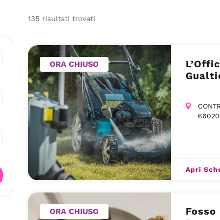
135
risultati
trovati
L’Offi
ORA CHIUSO
Gualti
CONTR
66020
Apri Sch
Fosso 
ORA CHIUSO