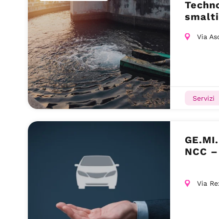
Techno
smalti
– Simu
Via As
– Chie
Servizi
GE.MI.
NCC –
Via Re