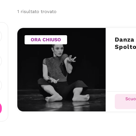
1
risultato
trovato
Danza 
ORA CHIUSO
Spolt
Scuol