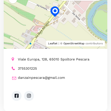
Leaflet
| ©
OpenStreetMap
contributors
Viale Europa, 128, 65010 Spoltore Pescara
3755301225
danzainpescara@gmail.com