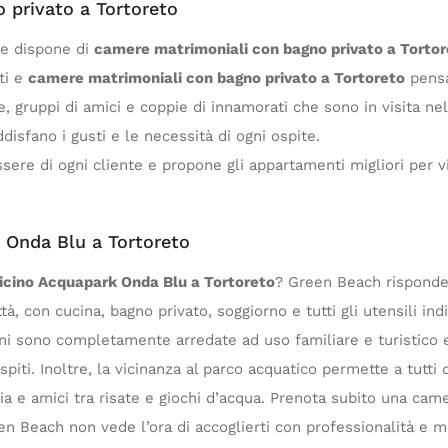
 privato a Tortoreto
he dispone di
camere matrimoniali con bagno privato a Tortor
ti e
camere matrimoniali con bagno privato a Tortoreto
pensa
ie, gruppi di amici e coppie di innamorati che sono in visita nel
disfano i gusti e le necessità di ogni ospite.
ere di ogni cliente e propone gli appartamenti migliori per vi
 Onda Blu a Tortoreto
icino Acquapark Onda Blu a Tortoreto
? Green Beach risponde
à, con cucina, bagno privato, soggiorno e tutti gli utensili in
i sono completamente arredate ad uso familiare e turistico
ospiti. Inoltre, la vicinanza al parco acquatico permette a tutti
ia e amici tra risate e giochi d’acqua. Prenota subito una cam
en Beach non vede l’ora di accoglierti con professionalità e m