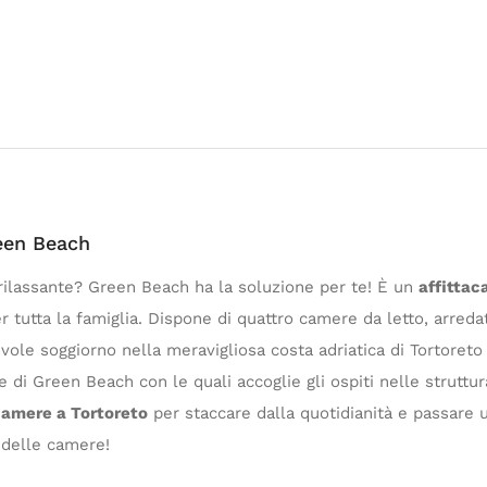
reen Beach
 rilassante? Green Beach ha la soluzione per te! È un
affittac
r tutta la famiglia. Dispone di quattro camere da letto, arredate
ole soggiorno nella meravigliosa costa adriatica di Tortoreto 
 di Green Beach con le quali accoglie gli ospiti nelle struttur
camere a Tortoreto
per staccare dalla quotidianità e passare u
 delle camere!