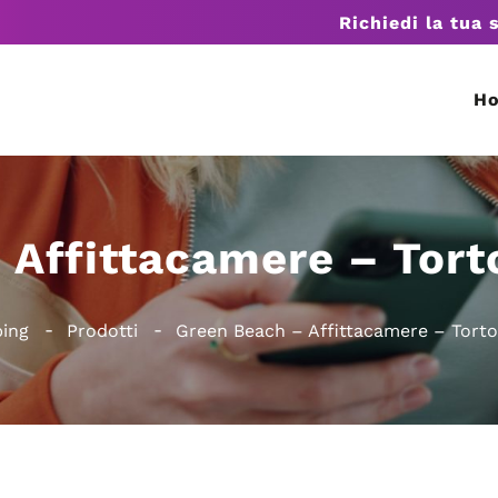
Richiedi la tua 
H
Affittacamere – Tort
ing
Prodotti
Green Beach – Affittacamere – Torto