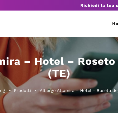
Richiedi la tua 
H
mira – Hotel – Roseto 
(TE)
ing
Prodotti
Albergo Altamira – Hotel – Roseto deg