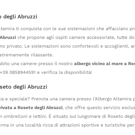
 degli Abruzzi
tamira ti conquista con le sue sistemazioni che affacciano pro
 Abruzzi
che propone agli ospiti camere accessoriate, tutte dota
no privato. Le sistemazioni sono confortevoli e accoglienti, a
 estremamente rilassante.
ubito una camere presso il nostro
albergo vicino al mare a Ro
+39 0858944591 e verifica la disponibilità!
seto degli Abruzzi
a e speciale? Prenota una camera presso l’Albergo Altamira pe
rivata a Roseto degli Abruzzi
, che offre questo servizio esclu
 ombrelloni e lettini. È situato sul lungomare di Roseto degli
forma in una località ricca di attrazioni sportive e turistiche p