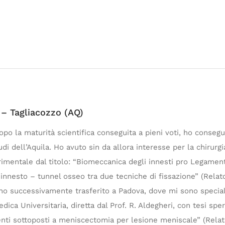
 – Tagliacozzo (AQ)
opo la maturità scientifica conseguita a pieni voti, ho consegu
di dell’Aquila. Ho avuto sin da allora interesse per la chirurgi
rimentale dal titolo: “Biomeccanica degli innesti pro Legame
 innesto – tunnel osseo tra due tecniche di fissazione” (Relator
 sono successivamente trasferito a Padova, dove mi sono specia
ica Universitaria, diretta dal Prof. R. Aldegheri, con tesi sper
nti sottoposti a meniscectomia per lesione meniscale” (Relator