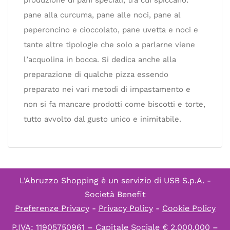
produzione di pani speciali, tra cui spiccano:
pane alla curcuma, pane alle noci, pane al
peperoncino e cioccolato, pane uvetta e noci e
tante altre tipologie che solo a parlarne viene
l’acquolina in bocca. Si dedica anche alla
preparazione di qualche pizza essendo
preparato nei vari metodi di impastamento e
non si fa mancare prodotti come biscotti e torte,
tutto avvolto dal gusto unico e inimitabile.
L'Abruzzo Shopping è un servizio di
USB S.p.A. -
Società Benefit
Preferenze Privacy
-
Privacy Policy
-
Cookie Policy
P.IVA: 11905750961 – Capitale Sociale € 2.000.000 –