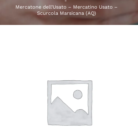
Mercatone dell’Usato – Mercatino Usato –
Scurcola Marsicana (AQ)