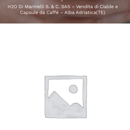
H2O Di Marinelli S. & C. SAS – Vendita di Cialde e
Capsule da Caffè – Alba Adriatica(TE)