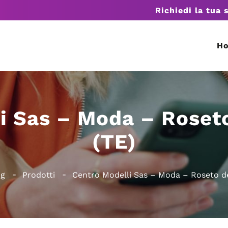
Richiedi la tua 
H
i Sas – Moda – Roseto
(TE)
ng
Prodotti
Centro Modelli Sas – Moda – Roseto de