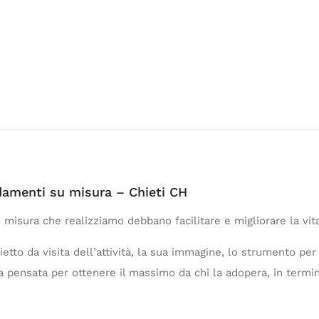
menti su misura – Chieti CH
sura che realizziamo debbano facilitare e migliorare la vita e
tto da visita dell’attività, la sua immagine, lo strumento per i
ensata per ottenere il massimo da chi la adopera, in termini di