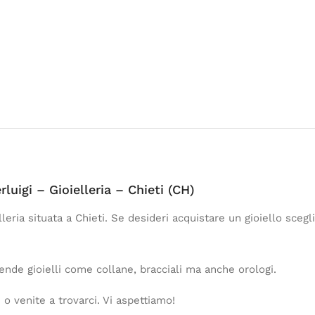
erluigi – Gioielleria – Chieti (CH)
lleria situata a Chieti. Se desideri acquistare un gioiello scegli
 vende gioielli come collane, bracciali ma anche orologi.
 o venite a trovarci. Vi aspettiamo!