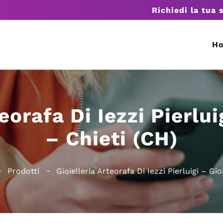
Richiedi la tua 
H
eorafa Di Iezzi Pierlui
– Chieti (CH)
Prodotti
Gioielleria Arteorafa Di Iezzi Pierluigi – Gio