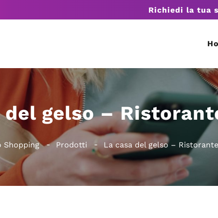
Richiedi la tua 
H
 del gelso – Ristorant
 Shopping
Prodotti
La casa del gelso – Ristorante