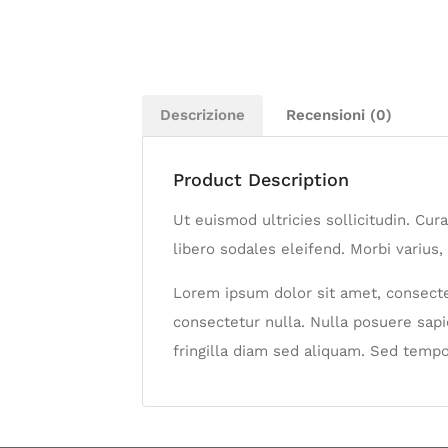
Descrizione
Recensioni (0)
Product Description
Ut euismod ultricies sollicitudin. Cu
libero sodales eleifend. Morbi varius, 
Lorem ipsum dolor sit amet, consectet
consectetur nulla. Nulla posuere sapie
fringilla diam sed aliquam. Sed tempo