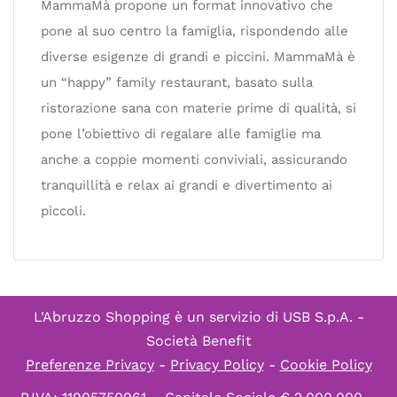
MammaMà propone un format innovativo che
pone al suo centro la famiglia, rispondendo alle
diverse esigenze di grandi e piccini. MammaMà è
un “happy” family restaurant, basato sulla
ristorazione sana con materie prime di qualità, si
pone l’obiettivo di regalare alle famiglie ma
anche a coppie momenti conviviali, assicurando
tranquillità e relax ai grandi e divertimento ai
piccoli.
L'Abruzzo Shopping è un servizio di
USB S.p.A. -
Società Benefit
Preferenze Privacy
-
Privacy Policy
-
Cookie Policy