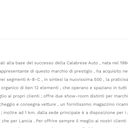
li alla base del successo della Calabrese Auto , nata nel 19
appresentante di questo marchio di prestigio , ha acquisito nel
i segmenti A-B-C , in sintesi la nuovissima 500 , la praticis
organico di ben 12 elementi , che operano e spaziano in tutti 
glio ai propri clienti ; offre due show-room distinti per march
rcheggio e consegna vetture , un fornitissimo magazzino ricam
noltre ad 1 km. dalla sede principale è a disposizione per i p
 che per Lancia . Per offrire sempre il meglio ai nostri clienti